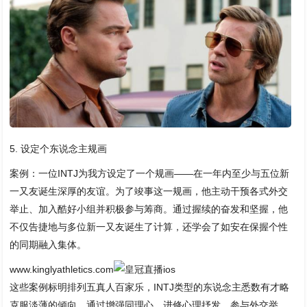
5. 设定个东说念主规画
案例：一位INTJ为我方设定了一个规画——在一年内至少与五位新
一又友诞生深厚的友谊。为了竣事这一规画，他主动干预各式外交
举止、加入酷好小组并积极参与筹商。通过握续的奋发和坚握，他
不仅告捷地与多位新一又友诞生了计算，还学会了如安在保握个性
的同期融入集体。
www.kinglyathletics.com
这些案例标明排列五真人百家乐，INTJ类型的东说念主悉数有才略
克服淡薄的倾向。通过增强同理心、进修心理抒发、参与外交举