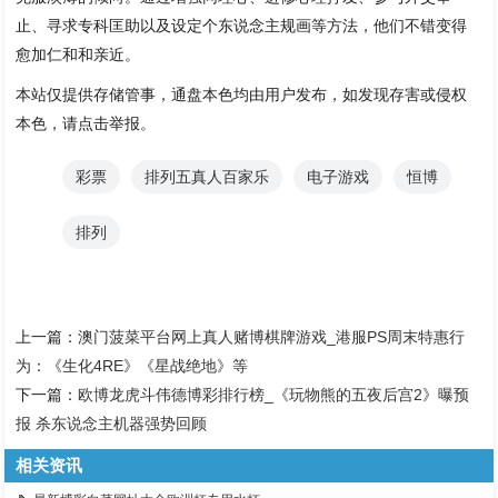
止、寻求专科匡助以及设定个东说念主规画等方法，他们不错变得
愈加仁和和亲近。
本站仅提供存储管事，通盘本色均由用户发布，如发现存害或侵权
本色，请点击举报。
彩票
排列五真人百家乐
电子游戏
恒博
排列
上一篇：
澳门菠菜平台网上真人赌博棋牌游戏_港服PS周末特惠行
为：《生化4RE》《星战绝地》等
下一篇：
欧博龙虎斗伟德博彩排行榜_《玩物熊的五夜后宫2》曝预
报 杀东说念主机器强势回顾
相关资讯