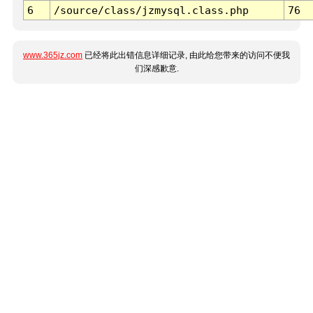
6
/source/class/jzmysql.class.php
76
www.365jz.com
已经将此出错信息详细记录, 由此给您带来的访问不便我
们深感歉意.