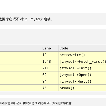
据库密码不对; 2、mysql未启动。
Line
Code
13
setrewrite()
1548
jzmysql->Fetch_First(
211
jzmysql->Init()
62
jzmysql->Open()
94
jzmysql->halt()
76
break()
出错信息详细记录, 由此给您带来的访问不便我们深感歉意.