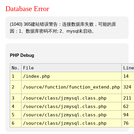
Database Error
(1040) 365建站错误警告：连接数据库失败，可能的原
因：1、数据库密码不对; 2、mysql未启动。
PHP Debug
No.
File
Line
1
/index.php
14
2
/source/function/function_extend.php
324
3
/source/class/jzmysql.class.php
211
4
/source/class/jzmysql.class.php
62
5
/source/class/jzmysql.class.php
94
6
/source/class/jzmysql.class.php
76