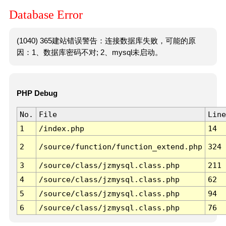
Database Error
(1040) 365建站错误警告：连接数据库失败，可能的原
因：1、数据库密码不对; 2、mysql未启动。
PHP Debug
No.
File
Line
1
/index.php
14
2
/source/function/function_extend.php
324
3
/source/class/jzmysql.class.php
211
4
/source/class/jzmysql.class.php
62
5
/source/class/jzmysql.class.php
94
6
/source/class/jzmysql.class.php
76