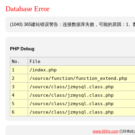
Database Error
(1040) 365建站错误警告：连接数据库失败，可能的原因：1、数
PHP Debug
No.
File
1
/index.php
2
/source/function/function_extend.php
3
/source/class/jzmysql.class.php
4
/source/class/jzmysql.class.php
5
/source/class/jzmysql.class.php
6
/source/class/jzmysql.class.php
www.365jz.com
已经将此