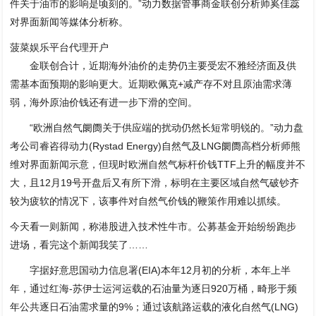
件关于油市的影响是顷刻的。”动力数据管事商金联创分析师奚佳蕊
对界面新闻等媒体分析称。
菠菜娱乐平台代理开户
金联创合计，近期海外油价的走势仍主要受宏不雅经济面及供
需基本面预期的影响更大。近期欧佩克+减产存不对且原油需求薄
弱，海外原油价钱还有进一步下滑的空间。
“欧洲自然气阛阓关于供应端的扰动仍然长短常明锐的。”动力盘
考公司睿咨得动力(Rystad Energy)自然气及LNG阛阓高档分析师熊
维对界面新闻示意，但现时欧洲自然气标杆价钱TTF上升的幅度并不
大，且12月19号开盘后又有所下滑，标明在主要区域自然气破钞齐
较为疲软的情况下，该事件对自然气价钱的鞭策作用难以抓续。
今天看一则新闻，称港股进入技术性牛市。公募基金开始纷纷跑步
进场，看完这个新闻我笑了……
字据好意思国动力信息署(EIA)本年12月初的分析，本年上半
年，通过红海-苏伊士运河运载的石油量为逐日920万桶，畸形于频
年公共逐日石油需求量的9%；通过该航路运载的液化自然气(LNG)