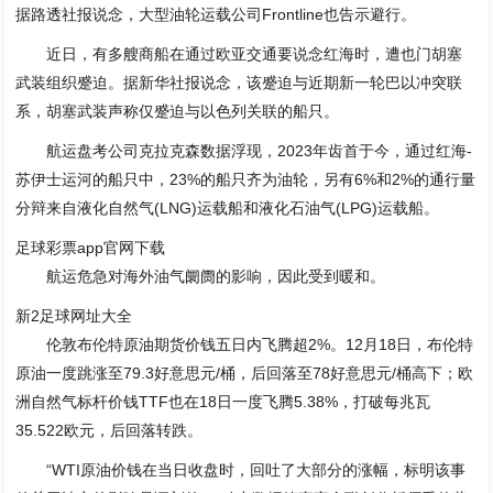
据路透社报说念，大型油轮运载公司Frontline也告示避行。
近日，有多艘商船在通过欧亚交通要说念红海时，遭也门胡塞
武装组织蹙迫。据新华社报说念，该蹙迫与近期新一轮巴以冲突联
系，胡塞武装声称仅蹙迫与以色列关联的船只。
航运盘考公司克拉克森数据浮现，2023年齿首于今，通过红海-
苏伊士运河的船只中，23%的船只齐为油轮，另有6%和2%的通行量
分辩来自液化自然气(LNG)运载船和液化石油气(LPG)运载船。
足球彩票app官网下载
航运危急对海外油气阛阓的影响，因此受到暖和。
新2足球网址大全
伦敦布伦特原油期货价钱五日内飞腾超2%。12月18日，布伦特
原油一度跳涨至79.3好意思元/桶，后回落至78好意思元/桶高下；欧
洲自然气标杆价钱TTF也在18日一度飞腾5.38%，打破每兆瓦
35.522欧元，后回落转跌。
“WTI原油价钱在当日收盘时，回吐了大部分的涨幅，标明该事