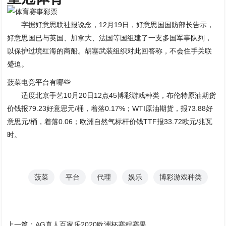
字据好意思联社报说念，12月19日，好意思国国防部长告示，
好意思国已与英国、加拿大、法国等国组建了一支多国军事队列，
以保护过境红海的商船。胡塞武装组织对此回答称，不会住手关联
蹙迫。
菠菜电竞平台有哪些
适度北京手艺10月20日12点45博彩游戏种类，布伦特原油期货
价钱报79.23好意思元/桶，着落0.17%；WTI原油期货，报73.88好
意思元/桶，着落0.06；欧洲自然气标杆价钱TTF报33.72欧元/兆瓦
时。
菠菜
平台
代理
娱乐
博彩游戏种类
上一篇：
AG真人百家乐2020欧洲杯赛程赛果