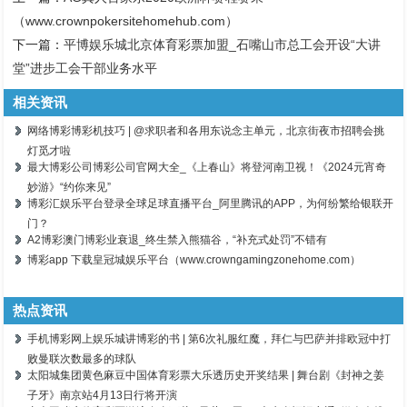
（www.crownpokersitehomehub.com）
下一篇：
平博娱乐城北京体育彩票加盟_石嘴山市总工会开设“大讲
堂”进步工会干部业务水平
相关资讯
网络博彩博彩机技巧 | @求职者和各用东说念主单元，北京街夜市招聘会挑
灯觅才啦
最大博彩公司博彩公司官网大全_《上春山》将登河南卫视！《2024元宵奇
妙游》“约你来见”
博彩汇娱乐平台登录全球足球直播平台_阿里腾讯的APP，为何纷繁给银联开
门？
A2博彩澳门博彩业衰退_终生禁入熊猫谷，“补充式处罚”不错有
博彩app 下载皇冠城娱乐平台（www.crowngamingzonehome.com）
热点资讯
手机博彩网上娱乐城讲博彩的书 | 第6次礼服红魔，拜仁与巴萨并排欧冠中打
败曼联次数最多的球队
太阳城集团黄色麻豆中国体育彩票大乐透历史开奖结果 | 舞台剧《封神之姜
子牙》南京站4月13日行将开演