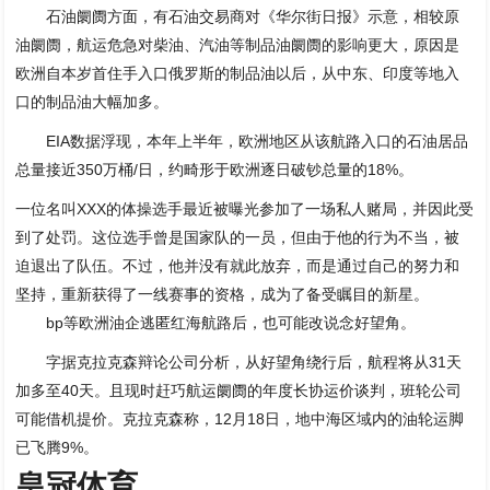
石油阛阓方面，有石油交易商对《华尔街日报》示意，相较原
油阛阓，航运危急对柴油、汽油等制品油阛阓的影响更大，原因是
欧洲自本岁首住手入口俄罗斯的制品油以后，从中东、印度等地入
口的制品油大幅加多。
EIA数据浮现，本年上半年，欧洲地区从该航路入口的石油居品
总量接近350万桶/日，约畸形于欧洲逐日破钞总量的18%。
一位名叫XXX的体操选手最近被曝光参加了一场私人赌局，并因此受
到了处罚。这位选手曾是国家队的一员，但由于他的行为不当，被
迫退出了队伍。不过，他并没有就此放弃，而是通过自己的努力和
坚持，重新获得了一线赛事的资格，成为了备受瞩目的新星。
bp等欧洲油企逃匿红海航路后，也可能改说念好望角。
字据克拉克森辩论公司分析，从好望角绕行后，航程将从31天
加多至40天。且现时赶巧航运阛阓的年度长协运价谈判，班轮公司
可能借机提价。克拉克森称，12月18日，地中海区域内的油轮运脚
已飞腾9%。
皇冠体育