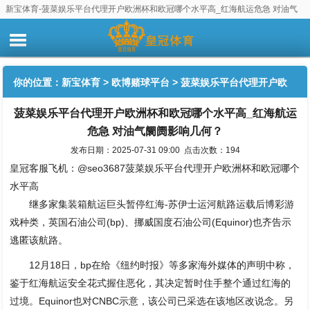
新宝体育-菠菜娱乐平台代理开户欧洲杯和欧冠哪个水平高_红海航运危急 对油气
阛阓影响几何？
你的位置：
新宝体育
>
欧博赌球平台
> 菠菜娱乐平台代理开户欧
菠菜娱乐平台代理开户欧洲杯和欧冠哪个水平高_红海航运
洲杯和欧冠哪个水平高_红海航运危急 对油气阛阓影响几何？
危急 对油气阛阓影响几何？
发布日期：2025-07-31 09:00 点击次数：194
皇冠客服飞机：@seo3687菠菜娱乐平台代理开户欧洲杯和欧冠哪个
水平高
继多家集装箱航运巨头暂停红海-苏伊士运河航路运载后博彩游
戏种类，英国石油公司(bp)、挪威国度石油公司(Equinor)也齐告示
逃匿该航路。
12月18日，bp在给《纽约时报》等多家海外媒体的声明中称，
鉴于红海航运安全花式握住恶化，其决定暂时住手整个通过红海的
过境。Equinor也对CNBC示意，该公司已采选在该地区改说念。另