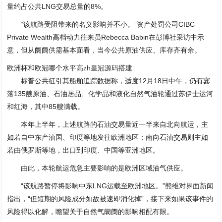
量约占公共LNG交易总量的8%。
“该航路受阻带来的名义影响并不小。”资产处罚公司CIBC
Private Wealth高档动力往来员Rebecca Babin在彭博社采访中示
意，但从阛阓供需基本面看，当今公共原油供应、库存齐有余。
欧洲杯和欧冠哪个水平高
zh皇冠源码搭建
标普公共征引其船舶追踪数据称，适度12月18日中午，仍有寥
落135艘原油、石油居品、化学品和液化自然气油轮通过苏伊士运河
和红海，其中85艘满载。
本年上半年，上述航路的石油交易量近一半来自北向航运，主
如若自中东产油国、印度等地发往欧洲地区；南向石油交易则主如
若由俄罗斯等地，出口到印度、中国等亚洲地区。
由此，本轮航运危急主要影响的是欧洲区域油气供应。
“该航路暂停将影响中东LNG运载至欧洲地区。”熊维对界面新闻
指出，“但短期的风险成分如故被速即消化掉”，接下来如果该事件的
风险得以化解，瞻望关于自然气阛阓的影响相配有限。