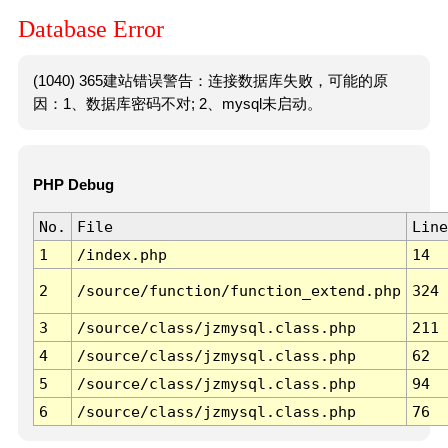
Database Error
(1040) 365建站错误警告：连接数据库失败，可能的原
因：1、数据库密码不对; 2、mysql未启动。
PHP Debug
No.
File
Line
1
/index.php
14
2
/source/function/function_extend.php
324
3
/source/class/jzmysql.class.php
211
4
/source/class/jzmysql.class.php
62
5
/source/class/jzmysql.class.php
94
6
/source/class/jzmysql.class.php
76