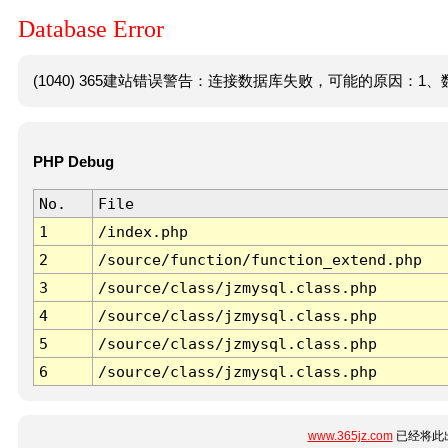
Database Error
(1040) 365建站错误警告：连接数据库失败，可能的原因：1、数
PHP Debug
No.
File
1
/index.php
2
/source/function/function_extend.php
3
/source/class/jzmysql.class.php
4
/source/class/jzmysql.class.php
5
/source/class/jzmysql.class.php
6
/source/class/jzmysql.class.php
www.365jz.com
已经将此